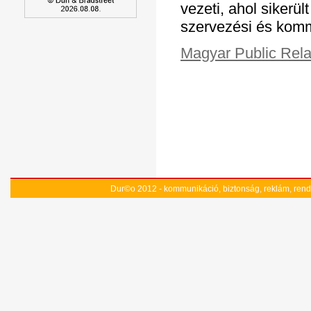
vezeti, ahol sikerü
szervezési és komm
Magyar Public Rela
Dur©o 2012 - kommunikáció, biztonság, reklám, r