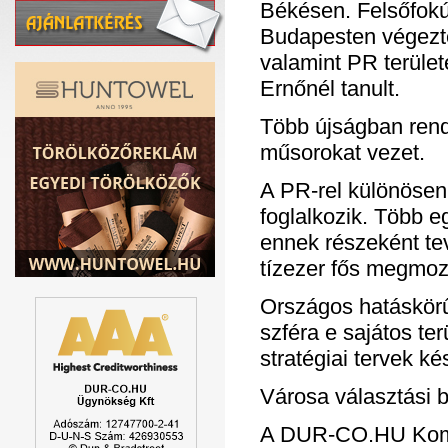
Békésen. Felsőfokú
Budapesten végezte
valamint PR terület
Ernőnél tanult.
Több újságban rend
műsorokat vezet.
A PR-rel különösen 
foglalkozik. Több 
ennek részeként te
tízezer fős megmoz
Országos hatáskörű 
szféra e sajátos ter
stratégiai tervek ké
Városa választási b
A DUR-CO.HU Komm