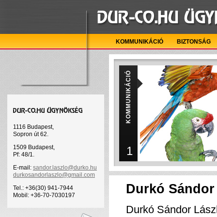
KOMMUNIKÁCIÓ
BIZTONSÁG
KOMMUNIKÁCIÓ
1116 Budapest,
Sopron út 62.
1509 Budapest,
1
Pf: 48/1.
E-mail:
sandor.laszlo@durko.hu
durkosandorlaszlo@gmail.com
Durkó Sándor
Tel.: +36(30) 941-7944
Mobil: +36-70-7030197
Durkó Sándor Lászl