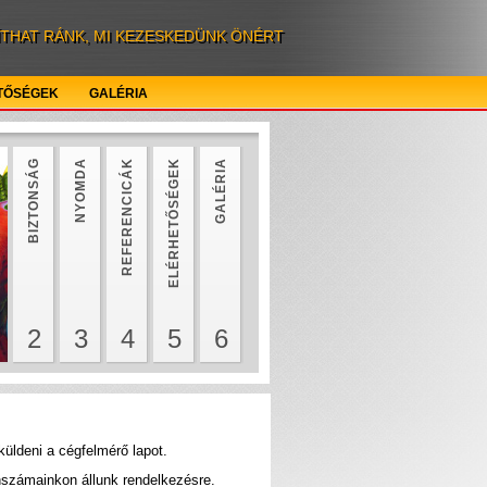
ÍTHAT RÁNK, MI KEZESKEDÜNK ÖNÉRT
TŐSÉGEK
GALÉRIA
BIZTONSÁG
NYOMDA
REFERENCICÁK
ELÉRHETŐSÉGEK
GALÉRIA
2
3
4
5
6
küldeni a cégfelmérő lapot.
nszámainkon állunk rendelkezésre.