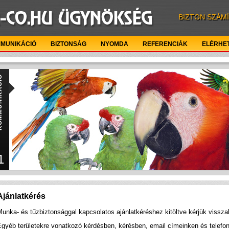
BIZTON SZÁM
MUNIKÁCIÓ
BIZTONSÁG
NYOMDA
REFERENCIÁK
ELÉRHE
IKÁCIÓ
1
Ajánlatkérés
unka- és tűzbiztonsággal kapcsolatos ajánlatkéréshez kitöltve kérjük vissza
Egyéb területekre vonatkozó kérdésben, kérésben, email címeinken és telefo