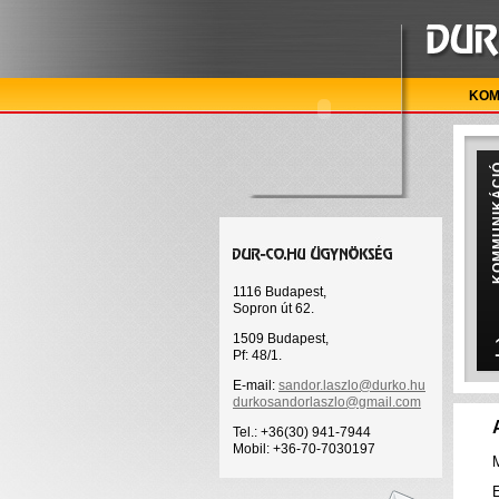
KOM
KOMMUN
1116 Budapest,
Sopron út 62.
1509 Budapest,
Pf: 48/1.
E-mail:
sandor.laszlo@durko.hu
durkosandorlaszlo@gmail.com
Tel.: +36(30) 941-7944
Mobil: +36-70-7030197
M